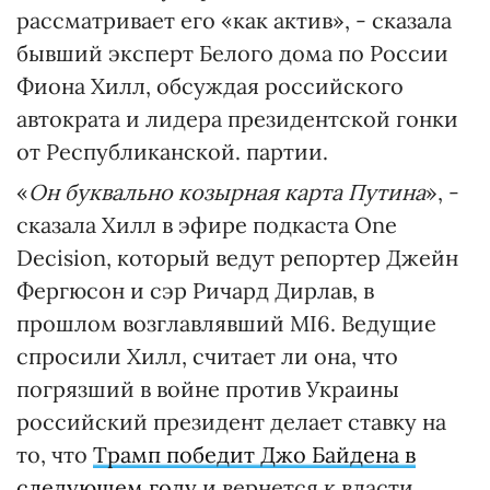
рассматривает его «как актив», - сказала
бывший эксперт Белого дома по России
Фиона Хилл, обсуждая российского
автократа и лидера президентской гонки
от Республиканской. партии.
«
Он буквально козырная карта Путина
», -
сказала Хилл в эфире подкаста One
Decision, который ведут репортер Джейн
Фергюсон и сэр Ричард Дирлав, в
прошлом возглавлявший MI6. Ведущие
спросили Хилл, считает ли она, что
погрязший в войне против Украины
российский президент делает ставку на
то, что
Трамп победит Джо Байдена в
следующем году
и вернется к власти.