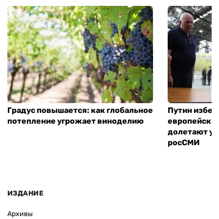
Градус повышается: как глобальное
Путин избег
потепление угрожает виноделию
европейскую
долетают ук
росСМИ
ИЗДАНИЕ
Архивы