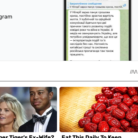
egram