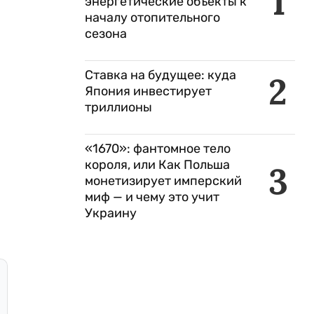
1
энергетические объекты к
началу отопительного
сезона
Ставка на будущее: куда
2
Япония инвестирует
триллионы
«1670»: фантомное тело
короля, или Как Польша
3
монетизирует имперский
миф — и чему это учит
Украину