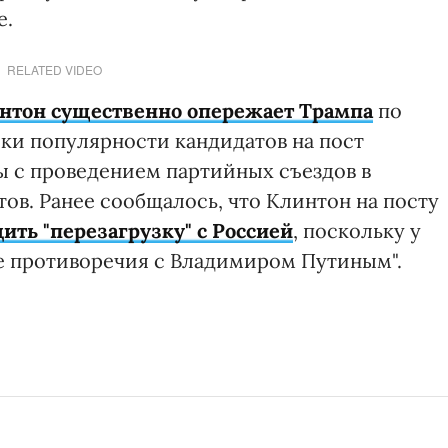
е.
RELATED VIDEO
нтон существенно опережает Трампа
по
ски популярности кандидатов на пост
ы с проведением партийных съездов в
тов. Ранее сообщалось, что Клинтон на посту
ить "перезагрузку" с Россией
, поскольку у
е противоречия с Владимиром Путиным".