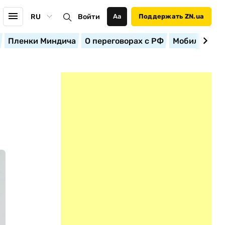
RU
Войти
Аа
Поддержать ZN.ua
Пленки Миндича
О переговорах с РФ
Мобилизация