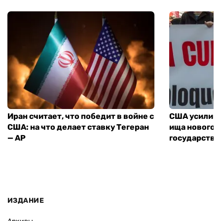
Иран считает, что победит в войне с
США усилива
США: на что делает ставку Тегеран
ища нового 
— AP
государства
ИЗДАНИЕ