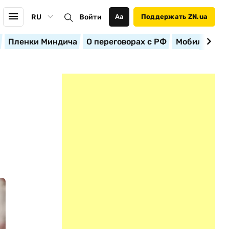
RU
Войти
Аа
Поддержать ZN.ua
Пленки Миндича
О переговорах с РФ
Мобилизация