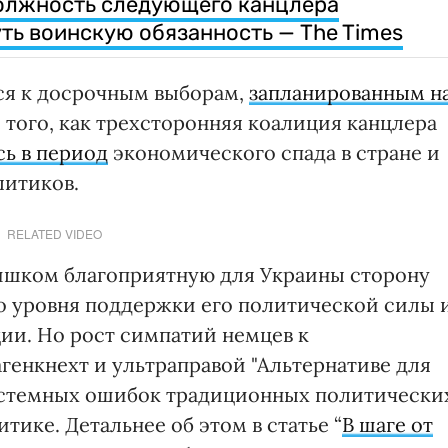
должность следующего канцлера
ть воинскую обязанность — The Times
ся к досрочным выборам,
запланированным н
 того, как трехсторонняя коалиция канцлера
сь в период
экономического спада в стране и
литиков.
RELATED VIDEO
лишком благоприятную для Украины сторону
о уровня поддержки его политической силы 
ии. Но рост симпатий немцев к
генкнехт и ультраправой "Альтернативе для
истемных ошибок традиционных политически
итике. Детальнее об этом в статье “
В шаге от