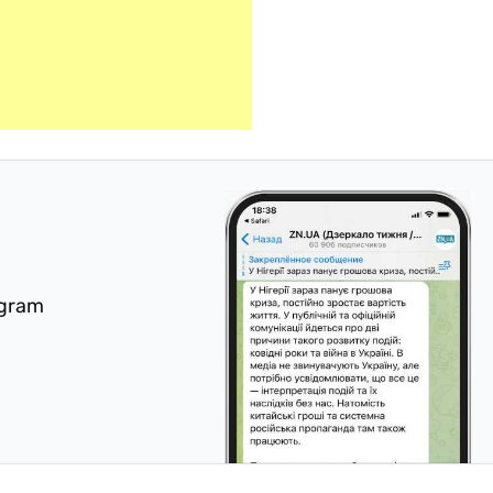
egram