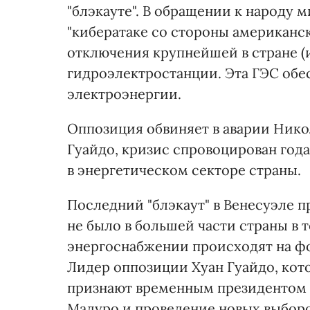
"блэкауте". В обращении к народу 
"кибератаке со стороны американск
отключения крупнейшей в стране (
гидроэлектростанции. Эта ГЭС обе
электроэнергии.
Оппозиция обвиняет в аварии Нико
Гуайдо, кризис спровоцирован год
в энергетическом секторе страны.
Последний "блэкаут" в Венесуэле п
не было в большей части страны в 
энергоснабжении происходят на фо
Лидер оппозиции Хуан Гуайдо, кот
признают временным президентом В
Мадуро и проведение новых выборо