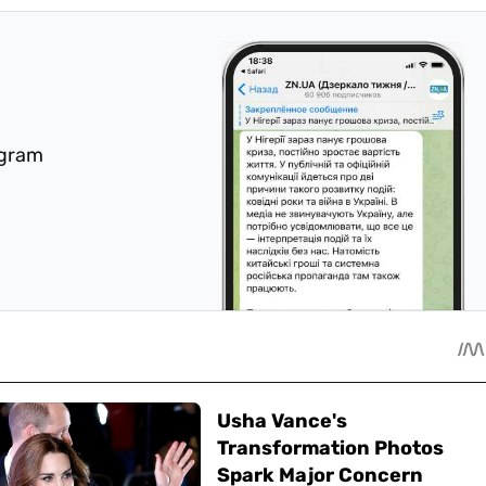
egram