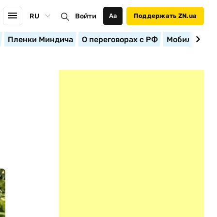
RU
Войти
Аа
Поддержать ZN.ua
Пленки Миндича
О переговорах с РФ
Мобилизация