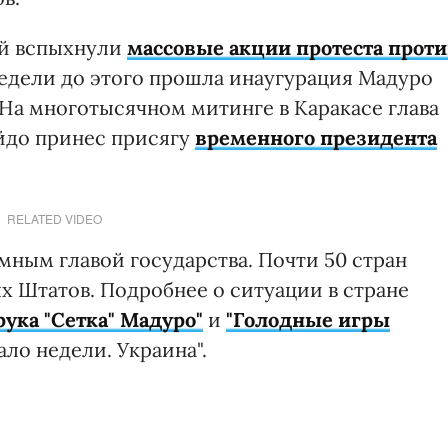
ой вспыхнули
массовые акции протеста проти
 недели до этого прошла инаугурация Мадуро
 На многотысячном митинге в Каракасе глава
йдо принес присягу
временного президента
RELATED VIDEO
ным главой государства. Почти 50 стран
 Штатов. Подробнее о ситуации в стране
рука "Сетка" Мадуро"
и
"Голодные игры
ло недели. Украина".