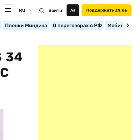
RU
Войти
Аа
Поддержать ZN.ua
Пленки Миндича
О переговорах с РФ
Мобилизация
 34
 С