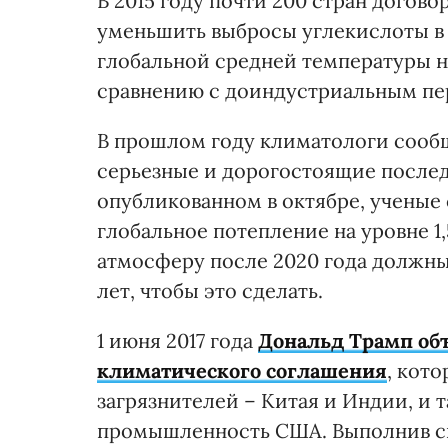
В 2015 году почти 200 стран догов
уменьшить выбросы углекислоты в
глобальной средней температуры н
сравнению с доиндустриальным пери
В прошлом году климатологи сооб
серьезные и дорогостоящие послед
опубликованном в октябре, ученые 
глобальное потепление на уровне 1
атмосферу после 2020 года должны р
лет, чтобы это сделать.
1 июня 2017 года
Дональд Трамп об
климатического соглашения
, кот
загрязнителей – Китая и Индии, и т
промышленность США. Выполнив св