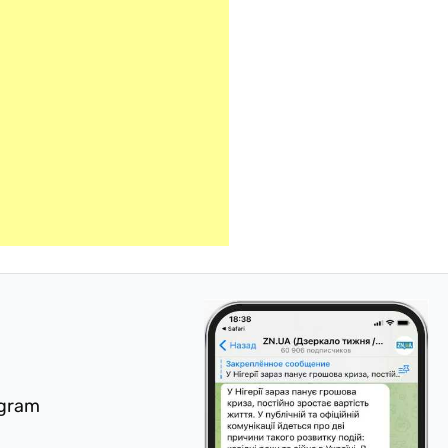
egram