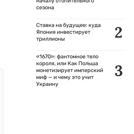
началу отопительного
сезона
Ставка на будущее: куда
2
Япония инвестирует
триллионы
«1670»: фантомное тело
короля, или Как Польша
3
монетизирует имперский
миф — и чему это учит
Украину