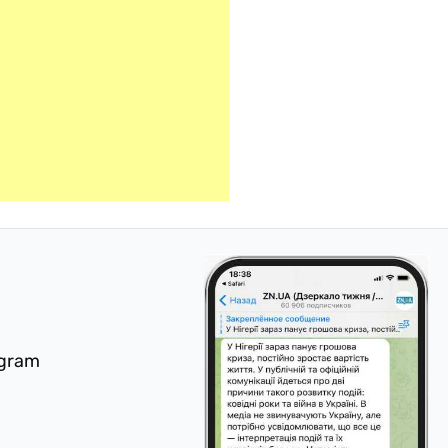
egram