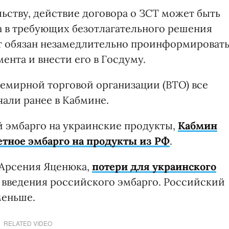
ьству, действие договора о ЗСТ может быть
а в требующих безотлагательного решения
нт обязан незамедлительно проинформироват
ента и внести его в Госдуму.
семирной торговой организации (ВТО) все
чали ранее в Кабмине.
й эмбарго на украинские продукты,
Кабмин
етное эмбарго на продукты из РФ
.
 Арсения Яценюка,
потери для украинского
 введения российского эмбарго. Российский
меньше.
RELATED VIDEO