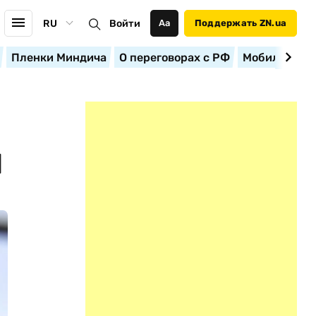
RU
Войти
Аа
Поддержать ZN.ua
Пленки Миндича
О переговорах с РФ
Мобилизация
Й