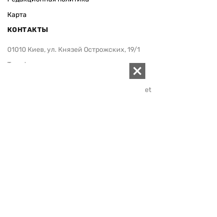
Карта
КОНТАКТЫ
01010 Киев, ул. Князей Острожских, 19/1
Телефон редакции:
+380 (44) 280-04-85
Электронная почта редакции:
zn94@ukr.net
Электронная почта службы новостей:
editor@zn.ua
СОЦСЕТИ
ПОДДЕРЖАТЬ ZN.UA
Поддержать независимую
журналистику!