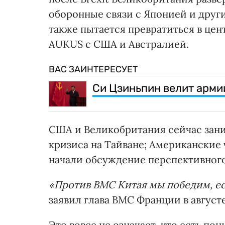
оборонные связи с Японией и дру
также пытается превратиться в цен
AUKUS с США и Австралией.
ВАС ЗАИНТЕРЕСУЕТ
Си Цзиньпин велит армии
США и Великобритания сейчас зан
кризиса на Тайване; Американские
начали обсуждение перспективного
«Против ВМС Китая мы победим, ес
заявил глава ВМС Франции в августе
Это вовсе не означает, что есть по