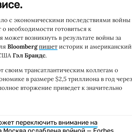
исе.
ело с экономическими последствиями войны 
 о необходимости готовиться к
 может возникнуть в результате войны за
для
Bloomberg
пишет
историк и американский
 США
Гэл Брандс
.
 своим трансатлантическим коллегам о
номике в размере $2,5 триллиона в год чере
 полное вторжение приведет к значительно
ожет переключить внимание на
а Москва ослаблена войной — Forbes