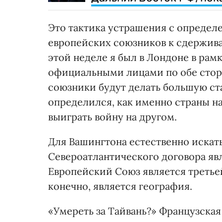
Это тактика устрашения с определ
европейских союзников к сдержив
этой неделе я был в Лондоне в рам
официальными лицами по обе сторо
союзники будут делать большую ста
определился, как именно страны н
выиграть войну на другом.
Для Вашингтона естественно искат
Североатлантического договора я
Европейский Союз является третье
конечно, является география.
«Умереть за Тайвань?» Французска