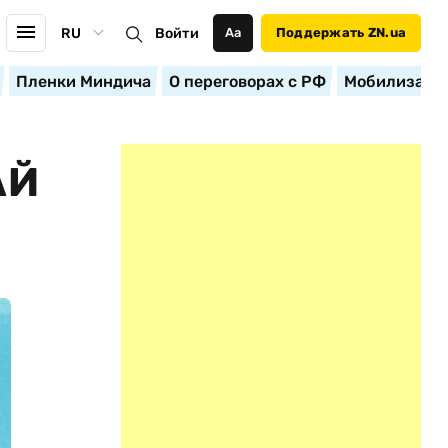
RU
Войти
Аа
Поддержать ZN.ua
Пленки Миндича
О переговорах с РФ
Мобилизация
АЙ