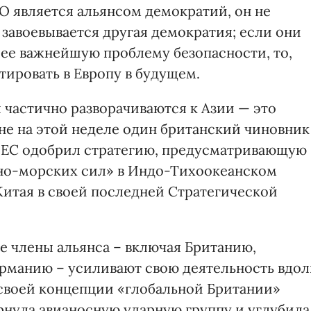
О является альянсом демократий, он не
а завоевывается другая демократия; если они
 ее важнейшую проблему безопасности, то,
тировать в Европу в будущем.
 частично разворачиваются к Азии — это
не на этой неделе один британский чиновник
оду ЕС одобрил стратегию, предусматривающую
но-морских сил» в Индо-Тихоокеанском
итая в своей последней Стратегической
 члены альянса – включая Британию,
рманию – усиливают свою деятельность вдол
 своей концепции «глобальной Британии»
рнула авианосную ударную группу и углубила