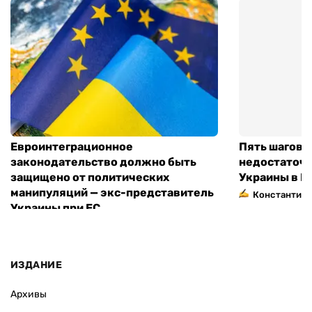
Евроинтеграционное
Пять шагов к
законодательство должно быть
недостаточн
защищено от политических
Украины в Е
манипуляций — экс-представитель
Константин 
Украины при ЕС
ИЗДАНИЕ
Архивы