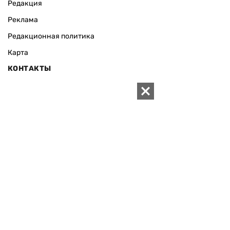
Редакция
Реклама
Редакционная политика
Карта
КОНТАКТЫ
01010 Киев, ул. Князей Острожских, 19/1
Телефон редакции:
+380 (44) 280-04-85
Электронная почта редакции:
zn94@ukr.net
Электронная почта службы новостей:
editor@zn.ua
СОЦСЕТИ
ПОДДЕРЖАТЬ ZN.UA