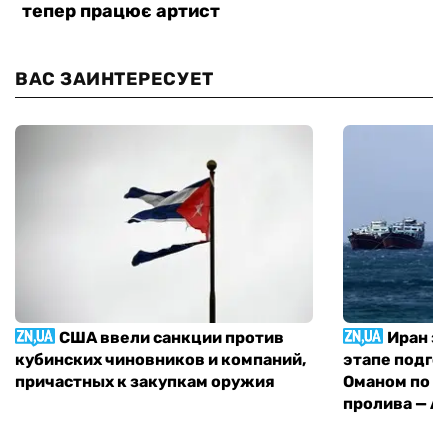
ВАС ЗАИНТЕРЕСУЕТ
США ввели санкции против
Иран з
кубинских чиновников и компаний,
этапе подго
причастных к закупкам оружия
Оманом по п
пролива — A