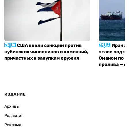
США ввели санкции против
Иран з
кубинских чиновников и компаний,
этапе подго
причастных к закупкам оружия
Оманом по п
пролива — A
ИЗДАНИЕ
Архивы
Редакция
Реклама