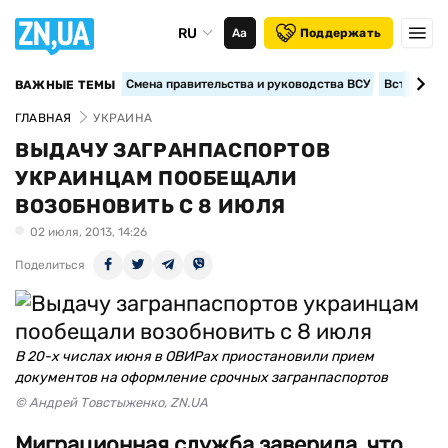
RU
Аа
Поддержать
Смена правительства и руководства ВСУ
Вступление
ВАЖНЫЕ ТЕМЫ
ГЛАВНАЯ
УКРАИНА
ВЫДАЧУ ЗАГРАНПАСПОРТОВ
УКРАИНЦАМ ПООБЕЩАЛИ
ВОЗОБНОВИТЬ С 8 ИЮЛЯ
02 июля, 2013, 14:26
Поделиться
В 20-х числах июня в ОВИРах приостановили прием
документов на оформление срочных загранпаспортов
© Андрей Товстыженко, ZN.UA
Миграционная служба заверила, что