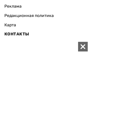
Реклама
Редакционная политика
Карта
КОНТАКТЫ
01010 Киев, ул. Князей Острожских, 19/1
Телефон редакции:
+380 (44) 280-04-85
Электронная почта редакции:
zn94@ukr.net
Электронная почта службы новостей:
editor@zn.ua
СОЦСЕТИ
ПОДДЕРЖАТЬ ZN.UA
Поддержать независимую