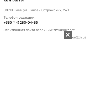
КОНТАКТЫ
01010 Киев, ул. Князей Острожских, 19/1
Телефон редакции:
+380 (44) 280-04-85
Электронная почта редакции:
zn94@ukr.net
Электронная почта службы новостей:
editor@zn.ua
СОЦСЕТИ
ПОДДЕРЖАТЬ ZN.UA
Поддержать независимую
журналистику!
ЗЕРКАЛО НЕДЕЛИ
не подводим с 1994-го года