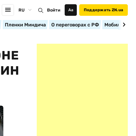
RU
Войти
Аа
Поддержать ZN.ua
Пленки Миндича
О переговорах с РФ
Мобилизация
ОНЕ
ДИН