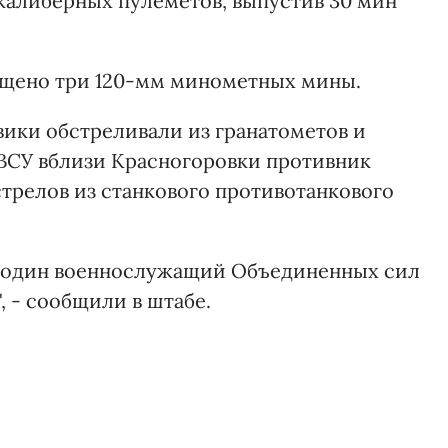
калиберных пулеметов, выпустив 30 мин
щено три 120-мм минометных мины.
ики обстреливали из гранатометов и
ВСУ вблизи Красногоровки противник
трелов из станкового противотанкового
ов один военнослужащий Объединенных сил
, - сообщили в штабе.