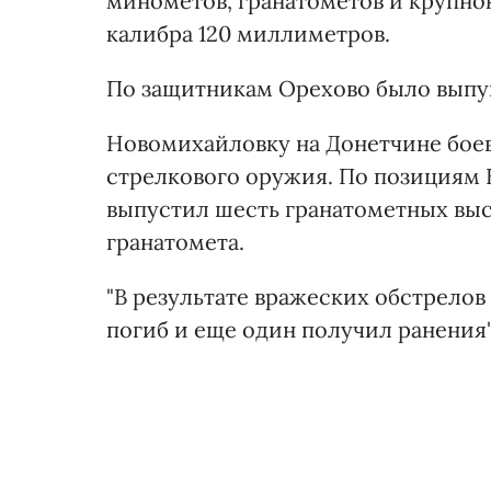
минометов, гранатометов и крупно
калибра 120 миллиметров.
По защитникам Орехово было выпу
Новомихайловку на Донетчине боев
стрелкового оружия. По позициям 
выпустил шесть гранатометных выс
гранатомета.
"В результате вражеских обстрел
погиб и еще один получил ранения"