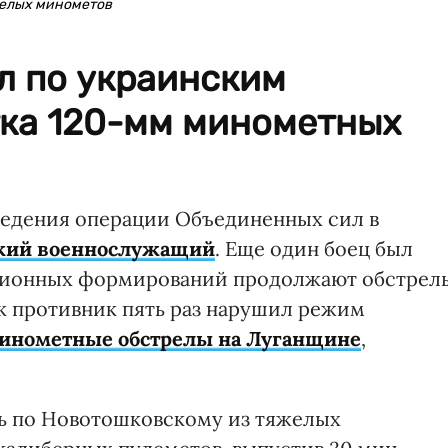
желых минометов
л по украинским
тка 120-мм минометных
оведения операции Объединенных сил в
ский военнослужащий
. Еще один боец был
ационных формирований продолжают обстрел
ок противник пять раз нарушил режим
инометные обстрелы на Луганщине
,
ь по Новотошковскому из тяжелых