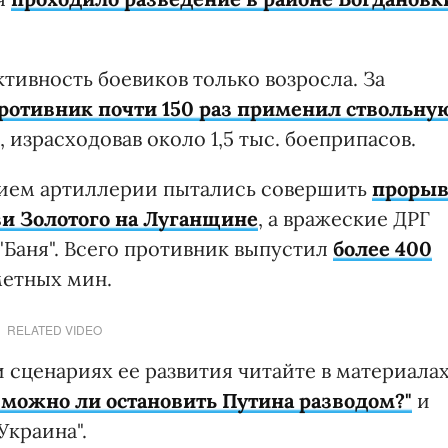
ктивность боевиков только возросла. За
ротивник почти 150 раз применил ствольну
, израсходовав около 1,5 тыс. боеприпасов.
тием артиллерии пытались совершить
проры
и Золотого на Луганщине
, а вражеские ДРГ
Баня". Всего противник выпустил
более 400
етных мин.
RELATED VIDEO
 сценариях ее развития читайте в материала
 можно ли остановить Путина разводом?"
и
Украина".