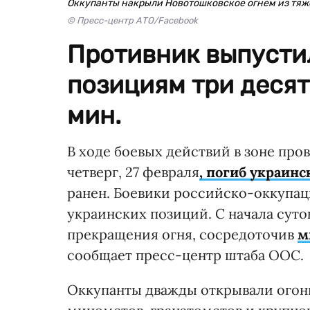
Оккупанты накрыли Новотошковское огнем из тя
© Пресс-центр АТО/Facebook
Противник выпусти
позициям три деся
мин.
В ходе боевых действий в зоне пр
четверг, 27 февраля
, погиб украин
ранен. Боевики российско-оккуп
украинских позиций. С начала сут
прекращения огня, сосредоточив
м
сообщает пресс-центр штаба ООС.
Оккупанты дважды открывали огон