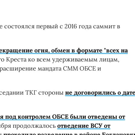
е состоялся первый с 2016 года саммит в
кращение огня, обмен в формате "всех на
го Креста ко всем удерживаемым лицам,
х, расширение мандата СММ ОБСЕ и
заседании ТКГ стороны
не договорились о дат
я под контролем ОБСЕ были отведены от
ктября продолжалось
отведение ВСУ от
ря
проходило разведение в районе Богдановк