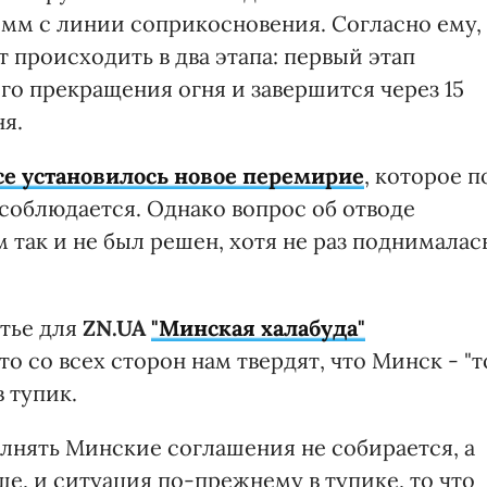
 мм с линии соприкосновения. Согласно ему,
т происходить в два этапа: первый этап
ого прекращения огня и завершится через 15
ня.
се установилось новое перемирие
, которое п
соблюдается. Однако вопрос об отводе
так и не был решен, хотя не раз поднималас
атье для
ZN.UA
"Минская халабуда"
что
со всех сторон нам твердят, что Минск - "т
 тупик.
олнять Минские соглашения не собирается, а
ьше, и ситуация по-прежнему в тупике, то что