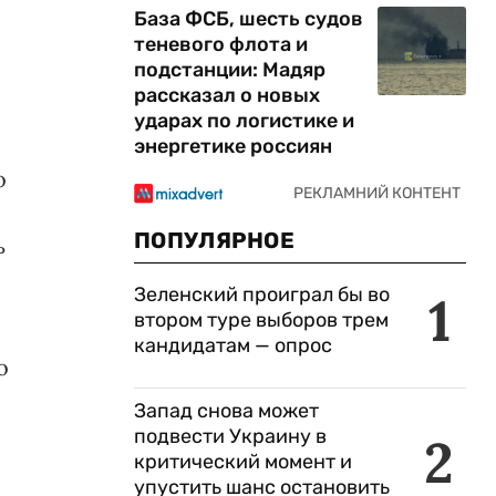
База ФСБ, шесть судов
теневого флота и
подстанции: Мадяр
рассказал о новых
ударах по логистике и
энергетике россиян
о
ПОПУЛЯРНОЕ
ь
Зеленский проиграл бы во
1
втором туре выборов трем
кандидатам — опрос
о
Запад снова может
подвести Украину в
2
критический момент и
упустить шанс остановить