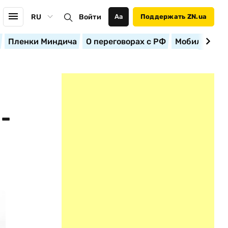
RU
Войти
Аа
Поддержать ZN.ua
Пленки Миндича
О переговорах с РФ
Мобилизация
-