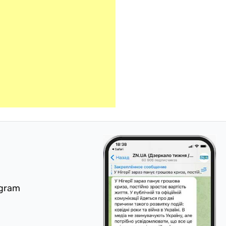
egram