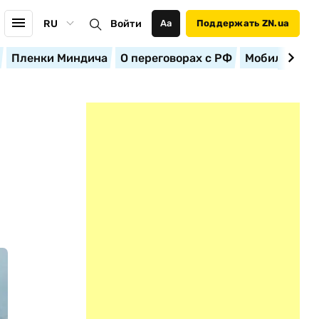
RU
Войти
Аа
Поддержать ZN.ua
Пленки Миндича
О переговорах с РФ
Мобилизация