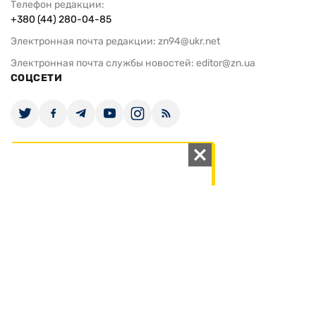
Телефон редакции:
+380 (44) 280-04-85
Электронная почта редакции:
zn94@ukr.net
Электронная почта службы новостей:
editor@zn.ua
СОЦСЕТИ
ПОДДЕРЖАТЬ ZN.UA
Поддержать независимую
журналистику!
ЗЕРКАЛО НЕДЕЛИ
не подводим с 1994-го года
АРХИВ
Внутренняя политика
Социальная защита