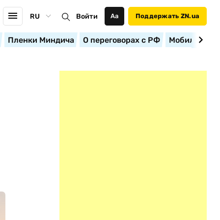
RU
Войти
Аа
Поддержать ZN.ua
Пленки Миндича
О переговорах с РФ
Мобилизация