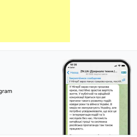
egram