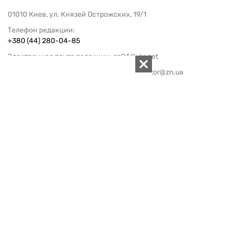
01010 Киев, ул. Князей Острожских, 19/1
Телефон редакции:
+380 (44) 280-04-85
Электронная почта редакции:
zn94@ukr.net
Электронная почта службы новостей:
editor@zn.ua
СОЦСЕТИ
ПОДДЕРЖАТЬ ZN.UA
Поддержать независимую
журналистику!
ЗЕРКАЛО НЕДЕЛИ
не подводим с 1994-го года