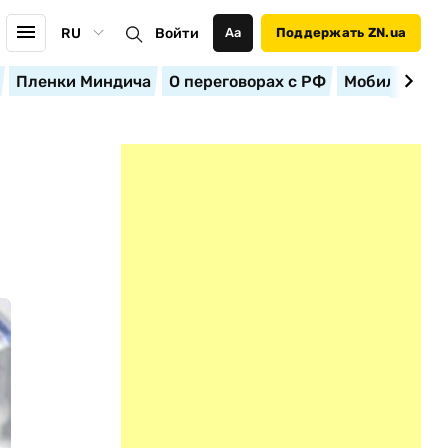
RU
Войти
Аа
Поддержать ZN.ua
Пленки Миндича
О переговорах с РФ
Мобилизация
Е