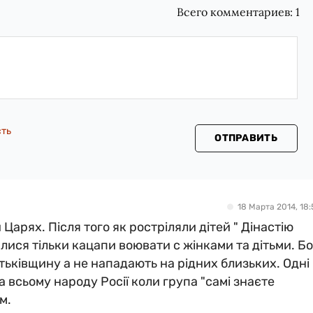
Всего комментариев:
1
сть
ОТПРАВИТЬ
18 Марта 2014, 18:
 Царях. Після того як ростріляли дітей " Дінастію
алися тільки кацапи воювати с жінками та дітьми. Бо
тьківщину а не нападають на рідних близьких. Одні
а всьому народу Росії коли група "самі знаєте
м.