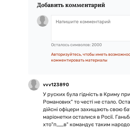
Добавить комментарий
Осталось символов:
2000
Авторизуйтесь, чтобы иметь возможно
комментировать материалы
vvv123890
У руских була гідність в Криму при
Романових" то честі не стало. Ост
дійсні офіцери захищають свою ба
маріонетки осталися в Росії. Ганьб
хто"п,,,,,,в" командує таким народо