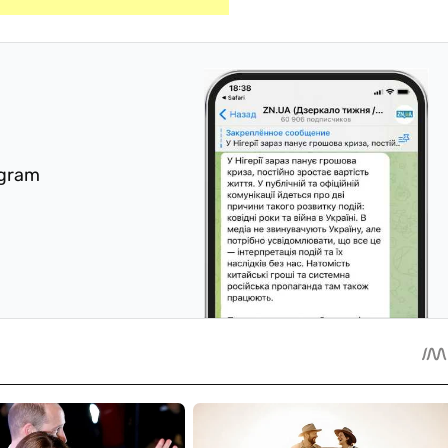
egram