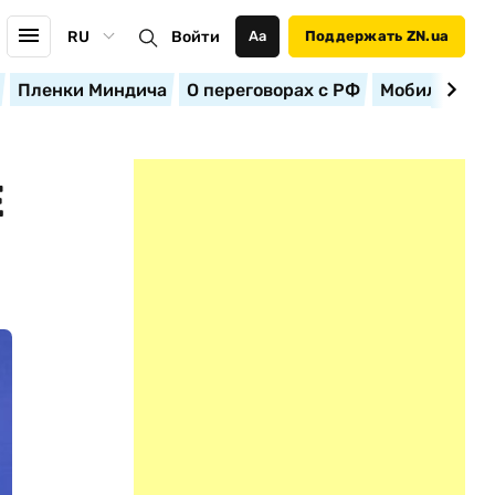
RU
Войти
Аа
Поддержать ZN.ua
Пленки Миндича
О переговорах с РФ
Мобилизация
Е