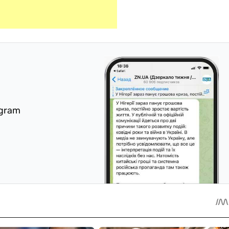
egram