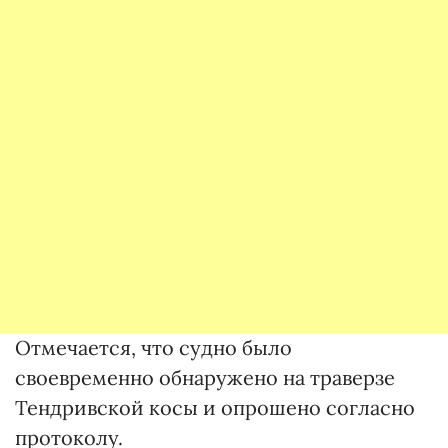
Отмечается, что судно было
своевременно обнаружено на траверзе
Тендривской косы и опрошено согласно
протоколу.