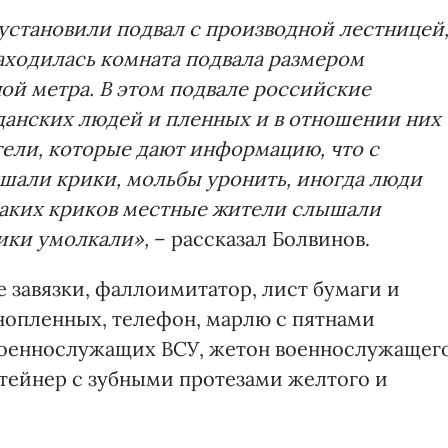
установили подвал с производной лестницей
находилась комната подвала размером
ой метра. В этом подвале российские
анских людей и пленных и в отношении них
тели, которые дают информацию, что с
шали крики, мольбы уронить, иногда люди
 таких криков местные жители слышали
рики умолкали»,
– рассказал Болвинов.
 завязки, фаллоимитатор, лист бумаги и
нопленных, телефон, марлю с пятнами
военнослужащих ВСУ, жетон военнослужащег
нтейнер с зубными протезами желтого и