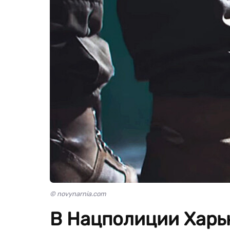
© novynarnia.com
В Нацполиции Харь