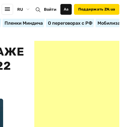
RU
Войти
Аа
Поддержать ZN.ua
Пленки Миндича
О переговорах с РФ
Мобилизация
ДАЖЕ
22