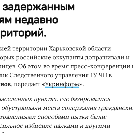
ь задержанным
ям недавно
риторий.
ией территории Харьковской области
оторых российские оккупанты допрашивали и
нцев. Об этом во время пресс-конференции 
ник Следственного управления ГУ ЧП в
инов
, передает «
Укринформ
».
населенных пунктах, где базировались
 обустраивали места содержания граждански
траненными способами пытки были:
 сильное избиение палками и другими