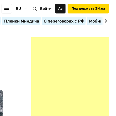
RU
Войти
Аа
Поддержать ZN.ua
Пленки Миндича
О переговорах с РФ
Мобилизация