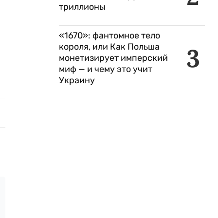
триллионы
«1670»: фантомное тело
короля, или Как Польша
3
монетизирует имперский
миф — и чему это учит
Украину