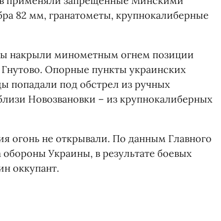
ов применяли запрещенные Минскими
ра 82 мм, гранатометы, крупнокалиберные
нты накрыли минометным огнем позиции
 Гнутово. Опорные пункты украинских
ы попадали под обстрел из ручных
вблизи Новозвановки – из крупнокалиберных
ия огонь не открывали. По данным Главного
 обороны Украины, в результате боевых
ин оккупант.