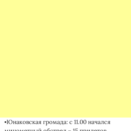
▪️Юнаковская громада: с 11.00 начался
минометный обстрел – 15 прилетов.