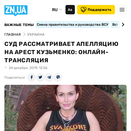
RU
Аа
Поддержать
Смена правительства и руководства ВСУ
Вступление
ВАЖНЫЕ ТЕМЫ
ГЛАВНАЯ
УКРАИНА
СУД РАССМАТРИВАЕТ АПЕЛЛЯЦИЮ
НА АРЕСТ КУЗЬМЕНКО: ОНЛАЙН-
ТРАНСЛЯЦИЯ
24 декабря, 2019, 12:56
Поделиться