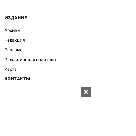
ИЗДАНИЕ
Архивы
Редакция
Реклама
Редакционная политика
Карта
КОНТАКТЫ
01010 Киев, ул. Князей Острожских, 19/1
Телефон редакции:
+380 (44) 280-04-85
Электронная почта редакции:
zn94@ukr.net
Электронная почта службы новостей:
editor@zn.ua
СОЦСЕТИ