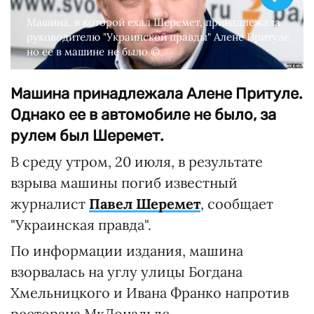
Машина, в которой ехал Шеремет, принадлежала
руководителю "Украинской правды" Алене Притуле,
но ее в машине не было ©
Машина принадлежала Алене Притуле.
Однако ее в автомобиле не было, за
рулем был Шеремет.
В среду утром, 20 июля, в результате
взрыва машины погиб известный
журналист
Павел Шеремет
, сообщает
"Украинская правда".
По информации издания, машина
взорвалась на углу улицы Богдана
Хмельницкого и Ивана Франко напротив
ресторана МкДональдс.