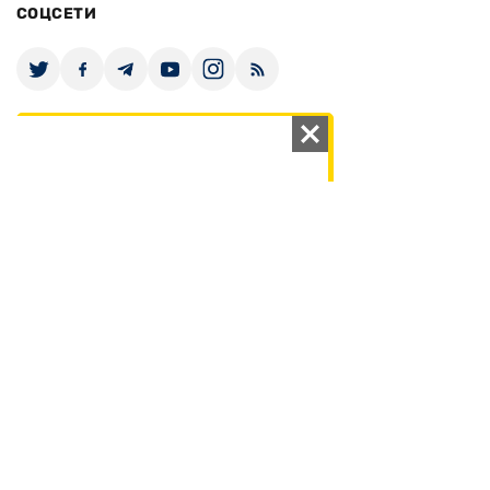
СОЦСЕТИ
ПОДДЕРЖАТЬ ZN.UA
Поддержать независимую
журналистику!
ЗЕРКАЛО НЕДЕЛИ
не подводим с 1994-го года
АРХИВ
Внутренняя политика
Социальная защита
Международная политика
Зарубежная экономика
Макроуровень
Конфликт интересов
Энергорынок
Экономическая