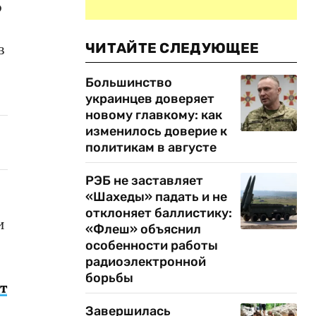
о
ЧИТАЙТЕ СЛЕДУЮЩЕЕ
в
Большинство
украинцев доверяет
новому главкому: как
изменилось доверие к
политикам в августе
РЭБ не заставляет
«Шахеды» падать и не
отклоняет баллистику:
и
«Флеш» объяснил
особенности работы
радиоэлектронной
борьбы
т
Завершилась