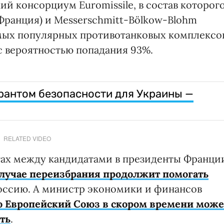
й консорциум Euromissile, в состав которог
 (Франция) и Messerschmitt-Bölkow-Blohm
амых популярных противотанковых комплексо
 с вероятностью попадания 93%.
арантом безопасности для Украины —
RELATED VIDEO
тах между кандидатами в президенты Франци
случае переизбрания продолжит помогать
Россию. А министр экономики и финансов
о Европейский Союз в скором времени може
ть
.