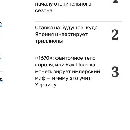
началу отопительного
сезона
о
Ставка на будущее: куда
2
Япония инвестирует
триллионы
с
«1670»: фантомное тело
короля, или Как Польша
3
монетизирует имперский
миф — и чему это учит
х
Украину