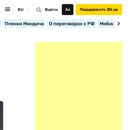
RU
Войти
Аа
Поддержать ZN.ua
Пленки Миндича
О переговорах с РФ
Мобилизация