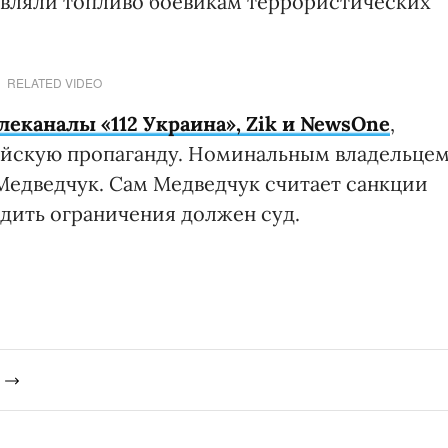
авляли топливо боевикам террористических
RELATED VIDEO
леканалы «112 Украина», Zik и NewsOne
,
ийскую пропаганду. Номинальным владельце
 Медведчук. Сам Медведчук считает санкции
одить ограничения должен суд.