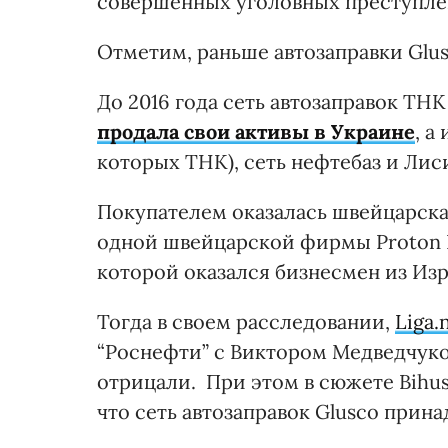
совершенных уголовных преступлени
Отметим, раньше автозаправки Glu
До 2016 года сеть автозаправок ТН
продала свои активы в Украине
, а
которых ТНК), сеть нефтебаз и Ли
Покупателем оказалась швейцарская
одной швейцарской фирмы Proton 
которой оказался бизнесмен из Из
Тогда в своем расследовании,
Liga.
“Роснефти” с Виктором Медведчуко
отрицали. При этом в сюжете Bihus.
что сеть автозаправок Glusco прин