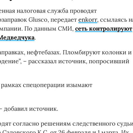
енная налоговая служба проводят
озаправок Glusco, передает
enkorr
, ссылаясь н
омпании. По данным СМИ,
сеть контролируют
 Медведчука
.
заправках, нефтебазах. Пломбируют колонки и
дение”, – рассказал источник, попросивший
в рамках спецоперации изымают
– добавил источник.
водят согласно решениям следственного судь
Садовского К.С. от 26 февраля и 1 марта. Их