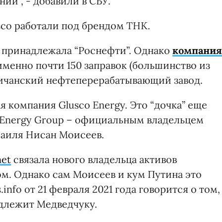
й", - добавили в СБУ.
sco работали под брендом ТНК.
К принадлежала “Роснефти”. Однако
компания
 именно почти 150 заправок (большинство из
сичанский нефтеперерабатывающий завод.
 компания Glusco Energy. Это “дочка” еще
Energy Group – официальным владельцем
раиля Нисан Моисеев.
net
связала нового владельца активов
м. Однако сам Моисеев и кум Путина это
info от 21 февраля 2021 года говорится о том,
адлежит Медведчуку.