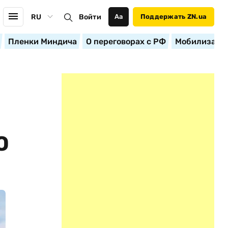
RU
Войти
Аа
Поддержать ZN.ua
Пленки Миндича
О переговорах с РФ
Мобилизация
O