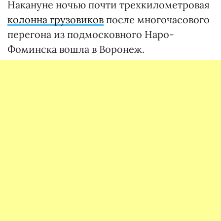
Накануне ночью почти трехкилометровая
колонна грузовиков
после многочасового
перегона из подмосковного Наро-
Фоминска вошла в Воронеж.