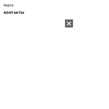
Карта
КОНТАКТЫ
01010 Киев, ул. Князей Острожских, 19/1
Телефон редакции:
+380 (44) 280-04-85
Электронная почта редакции:
zn94@ukr.net
Электронная почта службы новостей:
editor@zn.ua
СОЦСЕТИ
ПОДДЕРЖАТЬ ZN.UA
Поддержать независимую
журналистику!