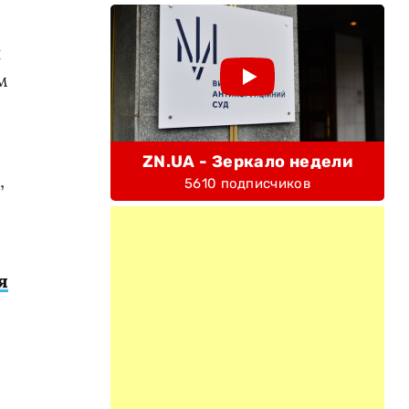
й
м
ZN.UA - Зеркало недели
,
5610 подписчиков
я