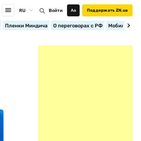
RU
Войти
Аа
Поддержать ZN.ua
Пленки Миндича
О переговорах с РФ
Мобилизация