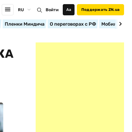
RU
Войти
Аа
Поддержать ZN.ua
Пленки Миндича
О переговорах с РФ
Мобилизация
КА