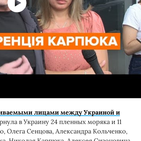
иваемыми лицами между Украиной и
ернула в Украину 24 пленных моряка и 11
, Олега Сенцова, Александра Кольченко,
ха, Николая Карпюка, Алексея Сизоновича,