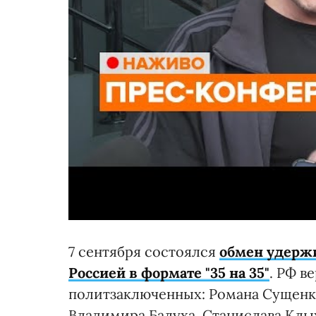
7 сентября состоялся
обмен удерж
Россией в формате "35 на 35"
. РФ в
политзаключенных: Романа Сущенко
Владимира Балуха, Станислава Клы