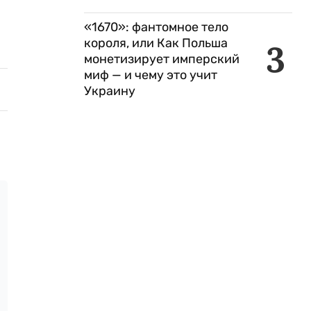
«1670»: фантомное тело
короля, или Как Польша
3
монетизирует имперский
миф — и чему это учит
Украину