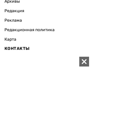
Архивы
Редакция
Реклама
Редакционная политика
Карта
КОНТАКТЫ
01010 Киев, ул. Князей Острожских, 19/1
Телефон редакции:
+380 (44) 280-04-85
Электронная почта редакции:
zn94@ukr.net
Электронная почта службы новостей:
editor@zn.ua
СОЦСЕТИ