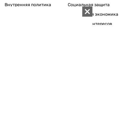
Внутренняя политика
Социальная защита
Международная политика
Зарубежная экономика
Макроуровень
Конфликт интересов
Энергорынок
Экономическая
безопасность
Приватизация
Персоналии
Экономика регионов
Социум
Наука
История
Технологии
Круг семьи
Среда обитания
Туризм
Церковь
Собственность
Культура
Использование материалов «ZN.UA» разрешается при
условии ссылки на «ZN.UA».
Для интернет-изданий обязательна прямая, открытая для