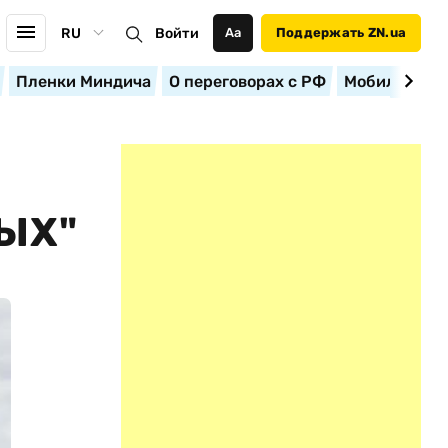
RU
Войти
Аа
Поддержать ZN.ua
Пленки Миндича
О переговорах с РФ
Мобилизация
ЫХ"