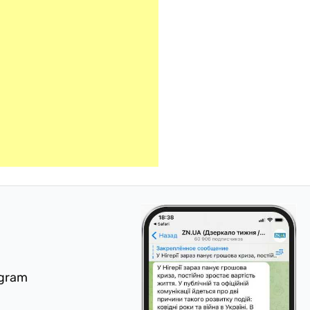
egram