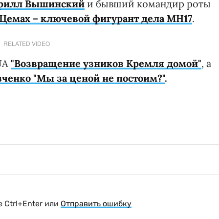
рилл Вышинский
и бывший командир роты
Цемах – ключевой фигурант дела MH17
.
RELATED VIDEO
.UA
"Возвращение узников Кремля домой"
, а
ченко "Мы за ценой не постоим?"
.
 Ctrl+Enter или
Отправить ошибку