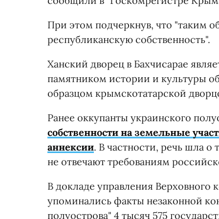
сообщили в "Госкомрегистре Крыма
При этом подчеркнув, что "таким 
республиканскую собственность".
Ханский дворец в Бахчисарае явля
памятником истории и культуры о
образцом крымскотатарской дворц
Ранее оккупанты украинского пол
собственности на земельные учас
аннексии
. В частности, речь шла о
не отвечают требованиям российск
В докладе управления Верховного 
упоминались факты незаконной к
полуострова" 4 тысяч 575 государс