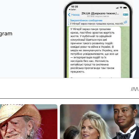
egram