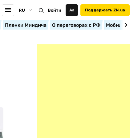
RU
Войти
Аа
Поддержать ZN.ua
Пленки Миндича
О переговорах с РФ
Мобилизация