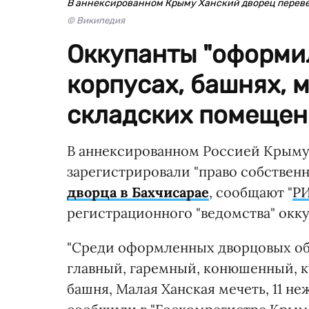
В аннексированном Крыму Ханский дворец перевел
© Википедия
Оккупанты "оформил
корпусах, башнях, 
складских помещен
В аннексированном Россией Крыму
зарегистрировали "право собствен
дворца в Бахчисарае
, сообщают "
РИ
регистрационного "ведомства" окку
"Среди оформленных дворцовых об
главный, гаремный, конюшенный, к
башня, Малая Ханская мечеть, 11 не