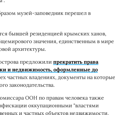
".
образом музей-заповедник перешел в
ется бывшей резиденцией крымских ханов,
бщемирового значения, единственным в мире
овой архитектуры.
уострова предложили
прекратить права
тки и недвижимость, оформленные до
 тех частных владениях, документы на которы
ого законодательства.
комиссара ООН по правам человека также
онфискации оккупационными "властями
твенных и частных объектов недвижимости.