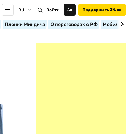
RU
Войти
Аа
Поддержать ZN.ua
Пленки Миндича
О переговорах с РФ
Мобилизация