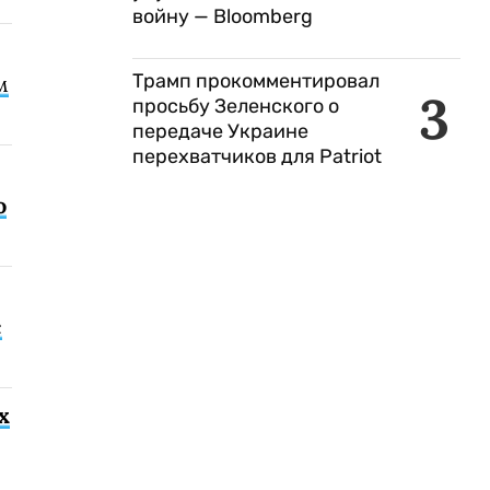
войну — Bloomberg
Трамп прокомментировал
м
3
просьбу Зеленского о
передаче Украине
перехватчиков для Patriot
о
с
х