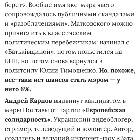
берет». Вообще имя экс-мэра часто
сопровождалось публичными скандалами
и «разоблачениями». Матковского можно
причислить к классическим
политическим перебежчикам: начинал с
«Батьківщиной», потом польстился на
БПП, но потом снова вернулся в
политсилу Юлии Тимошенко.
Но, похоже,
все-таки нет шансов стать мэром — у
него 6%.
Андрей Карпов
выдвинут кандидатом в
мэры Полтавы от партии
«Европейская
солидарность».
Украинский видеоблогер,
стример, телеведущий и волонтер. Автор,
создатель и ведущий интернет-шоу «Вата