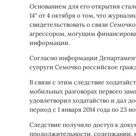
Основанием для его открытия стал
14" от 4 октября о том, что журнал
свидетельствовать о связи Семочко
агрессором, могущим финансироват
информации.
Согласно информации Департамента
супруги Семочко российское гражда
В связи с этим следствие ходатайс
мобильных разговорах первого замг
удовлетворил ходатайство и дал д
период с 1 января 2014 года по 23 но
Следствие получило доступ к док
продолжительности, содержании,