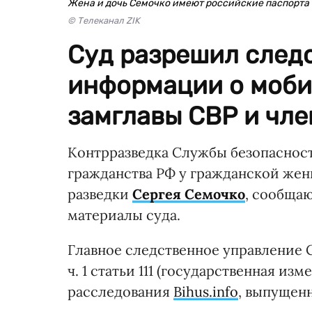
Жена и дочь Семочко имеют российские паспорта
© Телеканал ZIK
Суд разрешил след
информации о моби
замглавы СВР и чле
Контрразведка Службы безопаснос
гражданства РФ у гражданской жен
разведки
Сергея Семочко
, сообщаю
материалы суда.
Главное следственное управление С
ч. 1 статьи 111 (государственная из
расследования
Bihus.info
, выпущенн