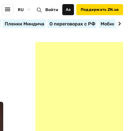
RU
Войти
Аа
Поддержать ZN.ua
Пленки Миндича
О переговорах с РФ
Мобилизация