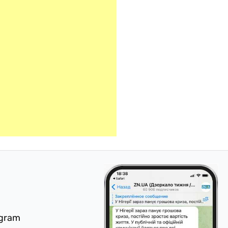
egram