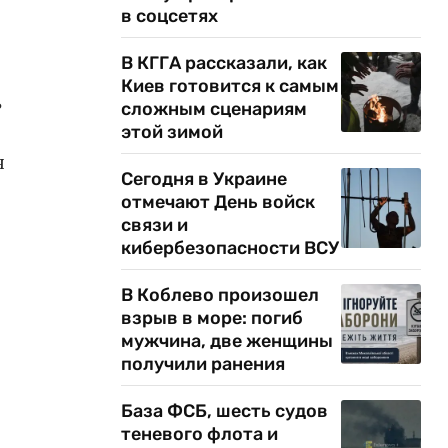
в соцсетях
В КГГА рассказали, как
Киев готовится к самым
ь
сложным сценариям
этой зимой
я
Сегодня в Украине
отмечают День войск
связи и
кибербезопасности ВСУ
В Коблево произошел
взрыв в море: погиб
мужчина, две женщины
получили ранения
База ФСБ, шесть судов
теневого флота и