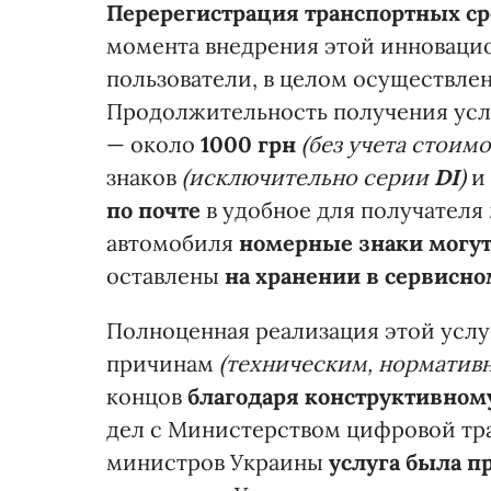
Перерегистрация транспортных сре
момента внедрения этой инноваци
пользователи, в целом осуществле
Продолжительность получения ус
— около
1000 грн
(без учета стоим
знаков
(исключительно серии
DI
)
и 
по почте
в удобное для получателя 
автомобиля
номерные знаки могут
оставлены
на хранении в сервисн
Полноценная реализация этой усл
причинам
(техническим, норматив
концов
благодаря конструктивном
дел с Министерством цифровой тр
министров Украины
услуга была п