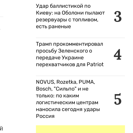
Удар баллистикой по
3
Киеву: на Оболони пылают
резервуары с топливом,
есть раненые
а
Трамп прокомментировал
4
просьбу Зеленского о
передаче Украине
перехватчиков для Patriot
NOVUS, Rozetka, PUMA,
Bosch, "Сильпо" и не
5
только: по каким
логистическим центрам
наносила сегодня удары
Россия
й