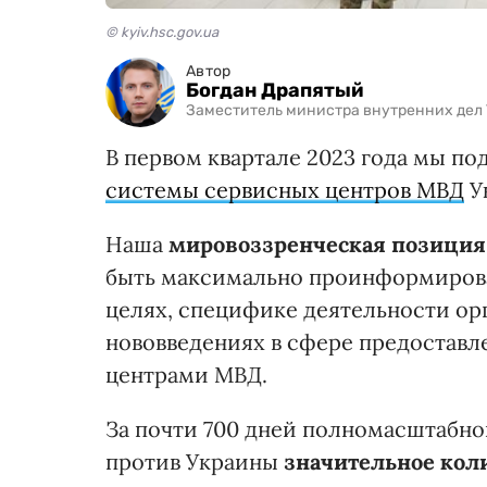
© kyiv.hsc.gov.ua
Автор
Богдан Драпятый
Заместитель министра внутренних дел
В первом квартале 2023 года мы п
системы сервисных центров МВД
У
Наша
мировоззренческая позиция
быть максимально проинформирова
целях, специфике деятельности ор
нововведениях в сфере предостав
центрами МВД.
За почти 700 дней полномасштабно
против Украины
значительное коли