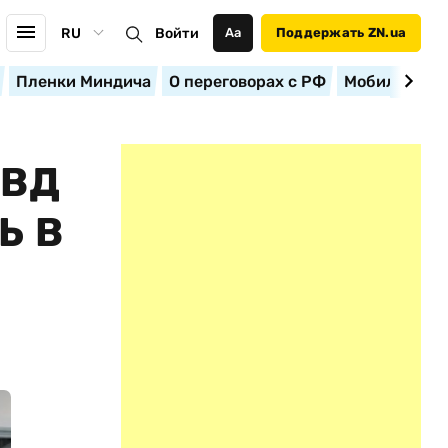
RU
Войти
Аа
Поддержать ZN.ua
Пленки Миндича
О переговорах с РФ
Мобилизация
МВД
Ь В