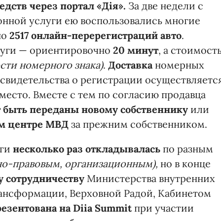
дств через портал «Дія».
За две недели с
онной услуги ею воспользовались многие
но
2517 онлайн-перерегистраций авто
.
луги — ориентировочно
20 минут
, а стоимост
ости номерного знака)
.
Доставка
номерных
свидетельства о регистрации осуществляетс
место. Вместе с тем по согласию продавца
 быть переданы новому собственнику
или
ом центре МВД
за прежним собственником.
уги
несколько раз откладывалась
по разным
но-правовым, организационным),
но в конце
у сотрудничеству
Министерства внутренних
ансформации, Верховной Радой, Кабинетом
резентована на
Diia Summit
при участии