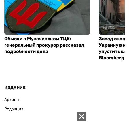
Обыски в Мукачевском ТЦК:
Запад снова
генеральный прокурор рассказал
Украину в к
подробности дела
упустить ша
Bloomberg
ИЗДАНИЕ
Архивы
Редакция
Реклама
Редакционная политика