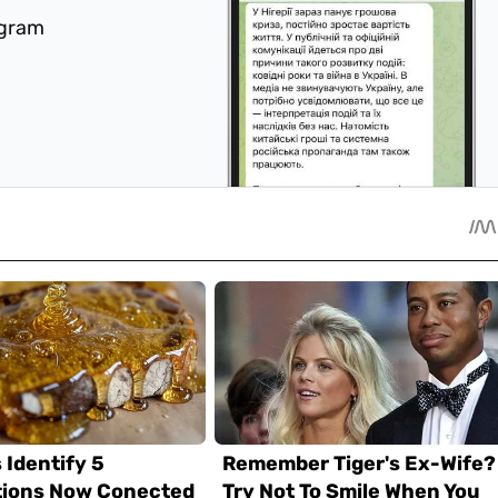
egram