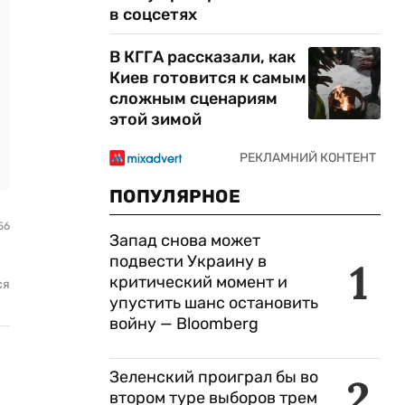
в соцсетях
В КГГА рассказали, как
Киев готовится к самым
сложным сценариям
этой зимой
ПОПУЛЯРНОЕ
56
Запад снова может
подвести Украину в
1
критический момент и
ся
упустить шанс остановить
войну — Bloomberg
Зеленский проиграл бы во
2
втором туре выборов трем