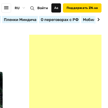
RU
Войти
Аа
Поддержать ZN.ua
Пленки Миндича
О переговорах с РФ
Мобилизация