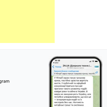
egram