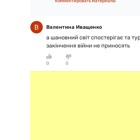
комментировать материалы
Валентина Иващенко
а шановний світ спостерігає та тур
закінчення війни не приносять
0
0