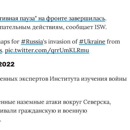
тивная пауза" на фронте завершилась
.
упательным действиям, сообщает ISW.
maps for
#Russia
's invasion of
#Ukraine
from
s
.
pic.twitter.com/qrrUmKLRmu
 2022
енных экспертов Института изучения войны
ные наземные атаки вокруг Северска,
еливали гражданскую и военную
.