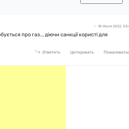
18 Июля 2022, 03:
бується про газ.., діючи санкції користі для
Ответить
Цитировать
Пожаловать