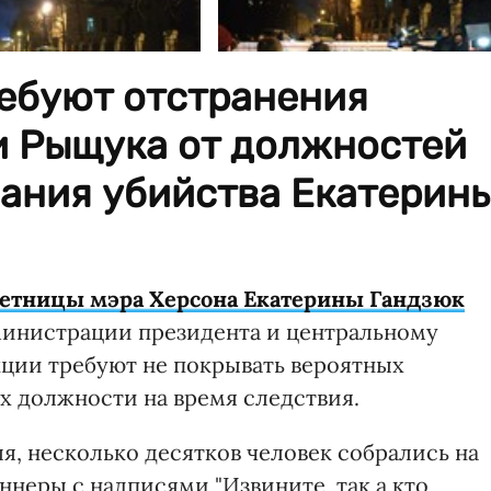
ребуют отстранения
и Рыщука от должностей
вания убийства Екатерин
ветницы мэра Херсона Екатерины Гандзюк
министрации президента и центральному
кции требуют не покрывать вероятных
их должности на время следствия.
ля, несколько десятков человек собрались на
ннеры с надписями "Извините, так а кто