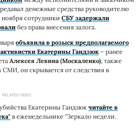
ередавал денежные средства руководителю
0 ноября сотрудники
СБУ задержали
овали
без права внесения залога.
нваря
объявила в розыск предполагаемого
й активистки Екатерины Гандзюк
– ранее
ета
Алексея Левина (Москаленко)
, также
м СМИ, он скрывается от следствия в
RELATED VIDEO
 убийства Екатерины Гандзюк
читайте в
ука"
в еженедельнике "Зеркало недели.