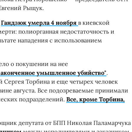
 Евгений Рыщук.
а
Гандзюк умерла 4 ноября
в киевской
ерти: полиорганная недостаточность и
льтате нападения с использованием
ело о покушении на нее
законченное умышленное убийство"
.
 Сергея Торбина и еще четырех человек
вине августа. Все подозреваемые принимали
ьческих подразделений.
Все, кроме Торбина,
ощник депутата от БПП Николая Паламарчука
едником
между исполнителями и заказчиком