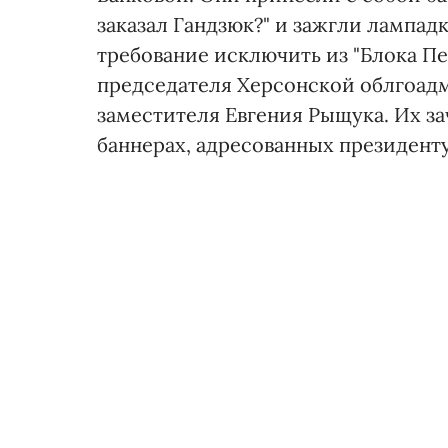
заказал Гандзюк?" и зажгли лампад
требование исключить из "Блока П
председателя Херсонской облгоадм
заместителя Евгения Рыщука. Их з
баннерах, адресованных президент