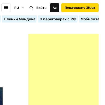
RU
Войти
Аа
Поддержать ZN.ua
Пленки Миндича
О переговорах с РФ
Мобилизация
"