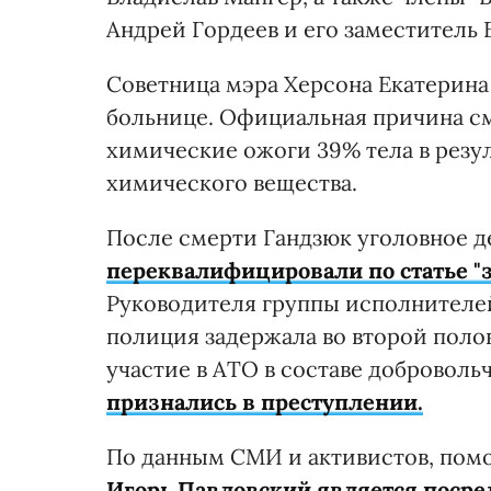
Андрей Гордеев и его заместитель
Советница мэра Херсона Екатерин
больнице. Официальная причина см
химические ожоги 39% тела в резу
химического вещества.
После смерти Гандзюк уголовное д
переквалифицировали по статье "
Руководителя группы исполнителей
полиция задержала во второй поло
участие в АТО в составе добровол
признались в преступлении.
По данным СМИ и активистов, пом
Игорь Павловский является поср