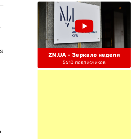
х
я
ZN.UA - Зеркало недели
5610 подписчиков
о