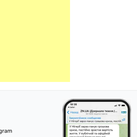
egram