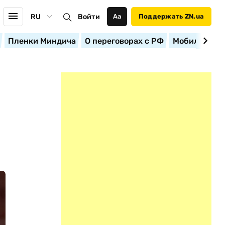
RU
Войти
Аа
Поддержать ZN.ua
Пленки Миндича
О переговорах с РФ
Мобилизация