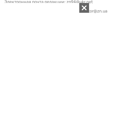
Электронная почта редакции:
zn94@ukr.net
Электронная почта службы новостей:
editor@zn.ua
СОЦСЕТИ
ПОДДЕРЖАТЬ ZN.UA
Поддержать независимую
журналистику!
ЗЕРКАЛО НЕДЕЛИ
не подводим с 1994-го года
АРХИВ
Внутренняя политика
Социальная защита
Международная политика
Зарубежная экономика